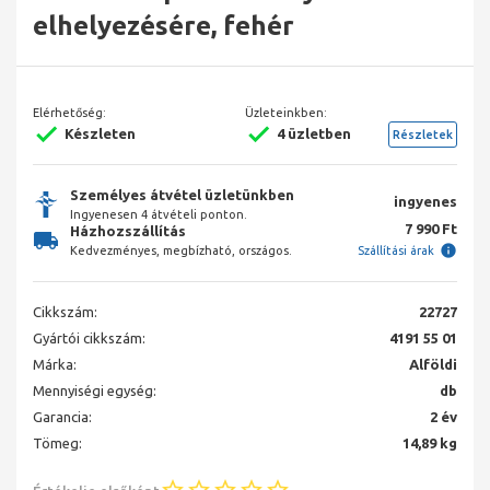
elhelyezésére, fehér
Elérhetőség:
Üzleteinkben:
Készleten
4 üzletben
Részletek
Személyes átvétel üzletünkben
ingyenes
Ingyenesen 4 átvételi ponton.
7 990 Ft
Házhozszállítás
Kedvezményes, megbízható, országos.
Szállítási árak
Cikkszám:
22727
Gyártói cikkszám:
4191 55 01
Márka:
Alföldi
Mennyiségi egység:
db
Garancia:
2 év
Tömeg:
14,89 kg