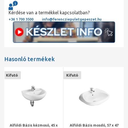
Kérdése van a termékkel kapcsolatban?
+36 1 700 3500
info@ferencziepuletgepeszet.hu
Hasonló termékek
Kifutó
Kifutó
Alföldi Bázis kézmosó, 45 x
Alföldi Bázis mosdó, 57 x 47