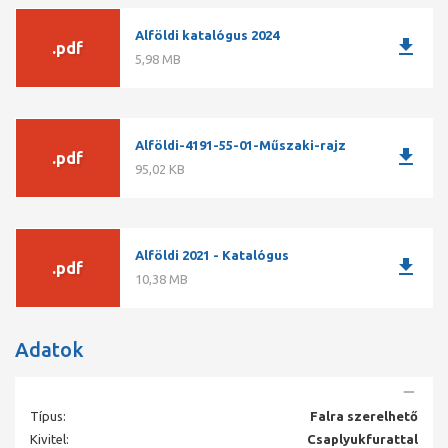
Alföldi katalógus 2024
download
.pdf
5,98 MB
Alföldi-4191-55-01-Műszaki-rajz
download
.pdf
95,02 KB
Alföldi 2021 - Katalógus
download
.pdf
10,38 MB
Adatok
Típus:
Falra szerelhető
Kivitel:
Csaplyukfurattal