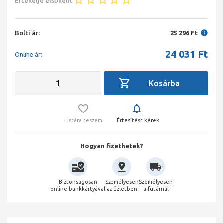
Értékelje elsőként
Bolti ár:
25 296 Ft
24 031
Ft
Online ár:
Listára teszem
Értesítést kérek
Hogyan fizethetek?
Biztonságosan
Személyesen
Személyesen
online bankkártyával
az üzletben
a futárnál