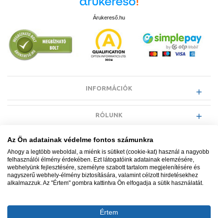
Árukereső.hu
INFORMÁCIÓK
RÓLUNK
Az Ön adatainak védelme fontos számunkra
EGYÉB INFORMÁCIÓK
Ahogy a legtöbb weboldal, a miénk is sütiket (cookie-kat) használ a nagyobb
felhasználói élmény érdekében. Ezt látogatóink adatainak elemzésére,
webhelyünk fejlesztésére, személyre szabott tartalom megjelenítésére és
VÁSÁRLÓI INFORMÁCIÓK
nagyszerű webhely-élmény biztosítására, valamint célzott hirdetésekhez
alkalmazzuk. Az "Értem" gombra kattintva Ön elfogadja a sütik használatát.
Értem