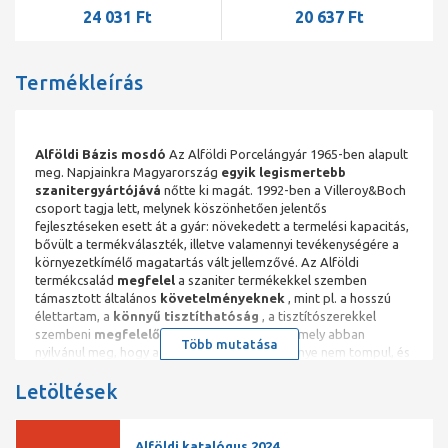
24 031 Ft
20 637 Ft
Termékleírás
Alföldi Bázis mosdó
Az Alföldi Porcelángyár 1965-ben alapult
meg. Napjainkra Magyarország
egyik legismertebb
szanitergyártójává
nőtte ki magát. 1992-ben a Villeroy&Boch
csoport tagja lett, melynek köszönhetően jelentős
fejlesztéseken esett át a gyár: növekedett a termelési kapacitás,
bővült a termékválaszték, illetve valamennyi tevékenységére a
környezetkímélő magatartás vált jellemzővé. Az Alföldi
termékcsalád
megfelel
a szaniter termékekkel szemben
támasztott általános
követelményeknek
, mint pl. a hosszú
élettartam, a
könnyű tisztíthatóság
, a tisztítószerekkel
szembeni
megfelelő ellenállóképesség
, amely abban
Több mutatása
nyilvánul meg, hogy a tisztítás során a máz fénye nem tompul, és
az ütéssel, illetve a hőmérsékletváltozással szembeni
Letöltések
ellenállóképesség igen nagy. A Bázis
termékcsaládot
visszafogottság
jellemzi.
Egyszerű
és
funkcionáli
formavilága
kerüli a feltűnést, és
szelíden
enged
teret
különböző stílusok
megjelenésének a fürdőszobában.
Alföldi katalógus 2024