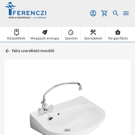
Készülékek
Megújuló energia
Szaniter
Szerszámok
Víz-gáz-fűtés
Falra szerelhető mosdók