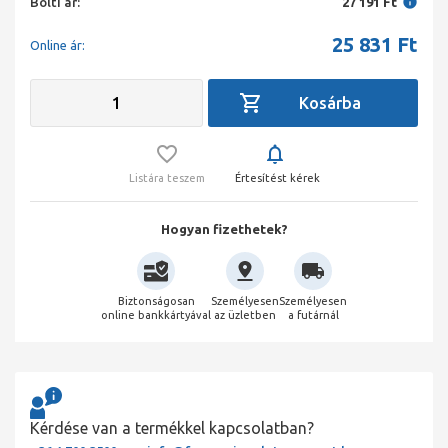
Bolti ár:
27 191 Ft
25 831
Ft
Online ár:
Listára teszem
Értesítést kérek
Hogyan fizethetek?
Biztonságosan
Személyesen
Személyesen
online bankkártyával
az üzletben
a futárnál
Kérdése van a termékkel kapcsolatban?