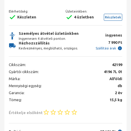
Elérhetőség:
Üzleteinkben:
Készleten
4 üzletben
Részletek
Személyes átvétel üzletünkben
ingyenes
Ingyenesen 4 átvételi ponton.
7 990 Ft
Házhozszállítás
Kedvezményes, megbízható, országos.
Szállítási árak
Cikkszám:
42199
Gyártói cikkszám:
4196 7L 01
Márka:
Alföldi
Mennyiségi egység:
db
Garancia:
2 év
Tömeg:
15,5 kg
Értékelje elsőként