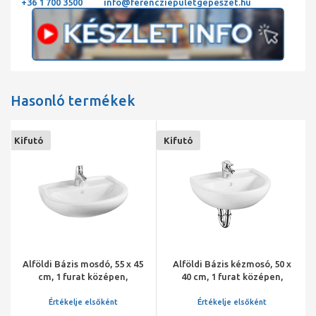
+36 1 700 3500
info@ferencziepuletgepeszet.hu
Hasonló termékek
Kifutó
Kifutó
Alföldi Bázis mosdó, 55 x 45
Alföldi Bázis kézmosó, 50 x
cm, 1 furat középen,
40 cm, 1 furat középen,
lehetőség 3 részes
fehér
csapszerelvény
Értékelje elsőként
Értékelje elsőként
elhelyezésére, fehér