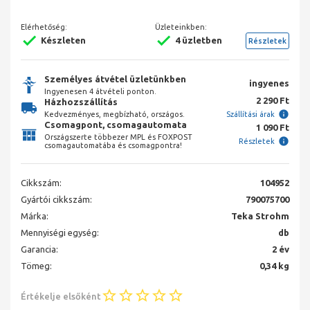
Elérhetőség:
Üzleteinkben:
Készleten
4 üzletben
Részletek
Személyes átvétel üzletünkben
ingyenes
Ingyenesen 4 átvételi ponton.
2 290 Ft
Házhozszállítás
Kedvezményes, megbízható, országos.
Szállítási árak
Csomagpont, csomagautomata
1 090 Ft
Országszerte többezer MPL és FOXPOST
Részletek
csomagautomatába és csomagpontra!
Cikkszám:
104952
Gyártói cikkszám:
790075700
Márka:
Teka Strohm
Mennyiségi egység:
db
Garancia:
2 év
Tömeg:
0,34 kg
Értékelje elsőként