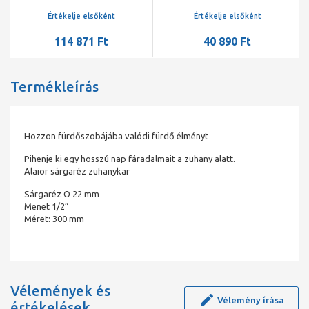
300 mm
Értékelje elsőként
Értékelje elsőként
114 871 Ft
40 890 Ft
Termékleírás
Hozzon fürdőszobájába valódi fürdő élményt
Pihenje ki egy hosszú nap fáradalmait a zuhany alatt.
Alaior sárgaréz zuhanykar
Sárgaréz O 22 mm
Menet 1/2”
Méret: 300 mm
Vélemények és
Vélemény írása
értékelések