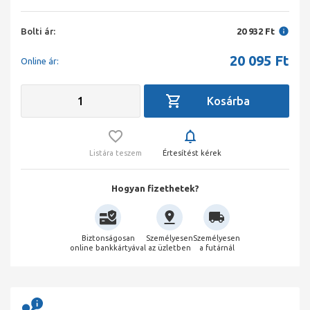
Bolti ár:
20 932 Ft
20 095
Ft
Online ár:
Listára teszem
Értesítést kérek
Hogyan fizethetek?
Biztonságosan
Személyesen
Személyesen
online bankkártyával
az üzletben
a futárnál