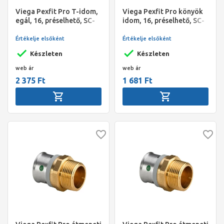
Viega Pexfit Pro T-idom,
Viega Pexfit Pro könyök
egál, 16, préselhető, SC-
idom, 16, préselhető, SC-
Contur, PPSU műanyag
Contur, PPSU műanyag
Értékelje elsőként
Értékelje elsőként
Készleten
Készleten
web ár
web ár
2 375 Ft
1 681 Ft