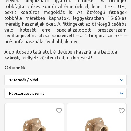
melyek megbízható gyártók termékei. A fittingek
többfajta préses kontúrral érhetőek el, lehet TH-s, U-s,
pexfit kontúros megoldás is. Az ötrétegű fittingek
többféle méretben kaphatók, leggyakrabban 16-63-as
méretig használják őket. A fittingeket az ötrétegű csőhöz
való kötését erre specializálódott présszerszám
segítségével és abba behelyezett – a fittinghez tartozó –
préspofa használatával oldják meg.
A pontosabb találatok érdekében használja a baloldali
szűrőt
, mellyel szűkíteni tudja a keresést!
794 termék