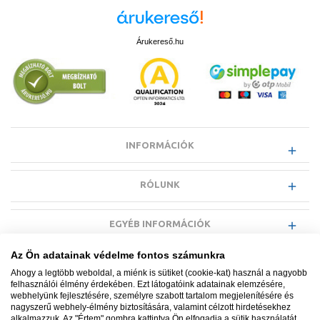
Árukereső.hu
INFORMÁCIÓK
RÓLUNK
EGYÉB INFORMÁCIÓK
Az Ön adatainak védelme fontos számunkra
VÁSÁRLÓI INFORMÁCIÓK
Ahogy a legtöbb weboldal, a miénk is sütiket (cookie-kat) használ a nagyobb
felhasználói élmény érdekében. Ezt látogatóink adatainak elemzésére,
webhelyünk fejlesztésére, személyre szabott tartalom megjelenítésére és
nagyszerű webhely-élmény biztosítására, valamint célzott hirdetésekhez
alkalmazzuk. Az "Értem" gombra kattintva Ön elfogadja a sütik használatát.