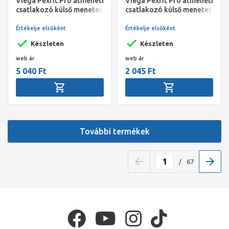
Viega Pexfit Pro átmeneti
Viega Pexfit Pro átmeneti
csatlakozó külső menetes
csatlakozó külső menetes
idom, 25 - 1" KM,
idom, 20 - 1/2" KM,
préselhető, SC-Contur,
préselhető, SC-Contur,
Értékelje elsőként
Értékelje elsőként
vörösöntvény
vörösöntvény
Készleten
Készleten
web ár
web ár
5 040 Ft
2 045 Ft
További termékek
/
67