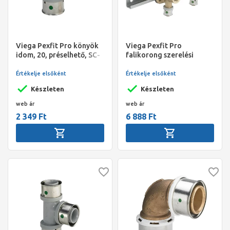
Viega Pexfit Pro könyök
Viega Pexfit Pro
idom, 20, préselhető, SC-
falikorong szerelési
Contur, PPSU műanyag
egység, állítható, 16 -
1/2", préselhető, SC-
Értékelje elsőként
Értékelje elsőként
Contur, vörösöntvény
Készleten
Készleten
web ár
web ár
2 349 Ft
6 888 Ft