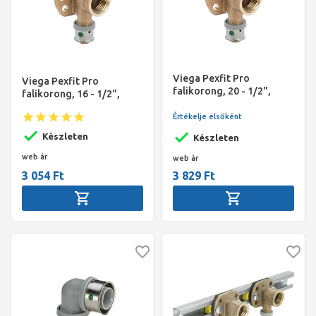
Viega Pexfit Pro
Viega Pexfit Pro
falikorong, 20 - 1/2",
falikorong, 16 - 1/2",
préselhető, SC-Contur,
préselhető, SC-Contur,
vörösöntvény
Értékelje elsőként
vörösöntvény
Készleten
Készleten
web ár
web ár
3 054 Ft
3 829 Ft