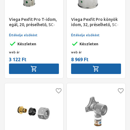
Viega Pexfit Pro T-idom,
Viega Pexfit Pro könyök
egál, 20, préselhető, SC-
idom, 32, préselhető, SC-
Contur, PPSU műanyag
Contur, vörösöntvény
Értékelje elsőként
Értékelje elsőként
Készleten
Készleten
web ár
web ár
3 122 Ft
8 969 Ft