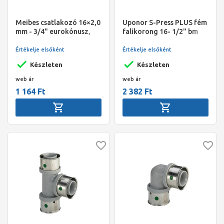
Meibes csatlakozó 16×2,0
Uponor S-Press PLUS fém
mm - 3/4" eurokónusz,
falikorong 16- 1/2" bm
gumibetétes. Darab ár! (
40 db/doboz! )
Értékelje elsőként
Értékelje elsőként
Készleten
Készleten
web ár
web ár
1 164 Ft
2 382 Ft