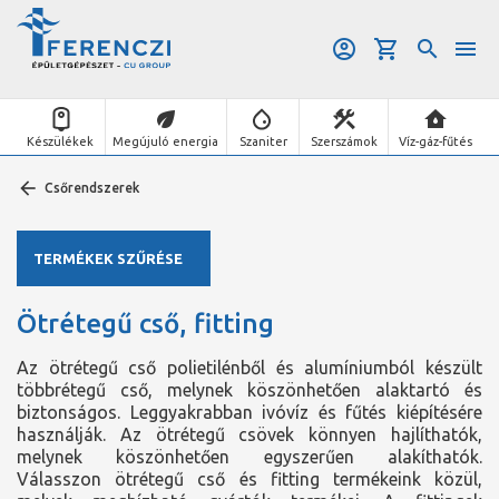
Készülékek
Megújuló energia
Szaniter
Szerszámok
Víz-gáz-fűtés
Csőrendszerek
TERMÉKEK SZŰRÉSE
Ötrétegű cső, fitting
Az ötrétegű cső polietilénből és alumíniumból készült
többrétegű cső, melynek köszönhetően alaktartó és
biztonságos. Leggyakrabban ivóvíz és fűtés kiépítésére
használják. Az ötrétegű csövek könnyen hajlíthatók,
melynek köszönhetően egyszerűen alakíthatók.
Válasszon ötrétegű cső és fitting termékeink közül,