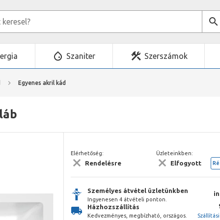
ergia
Szaniter
Szerszámok
d
Egyenes akril kád
láb
Elérhetőség:
Üzleteinkben:
Rendelésre
Elfogyott
Ré
Személyes átvétel üzletünkben
i
Ingyenesen 4 átvételi ponton.
Házhozszállítás
Kedvezményes, megbízható, országos.
Szállítás