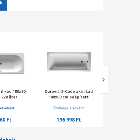
k
ril kád 180x80
Duravit D-Code akril kád
M-Acryl Klara 
 220 liter
180x80 cm beépített
 elsőként
Értékelje elsőként
Értékelje 
60 Ft
196 998 Ft
170 9