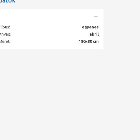
datok
Típus:
egyenes
Anyag:
akril
Méret:
180x80 cm