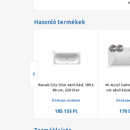
Hasonló termékek
 180*80 kád+láb
Ravak City Slim akril kád, 180 x
M-Acryl Sabi
80 cm, 220 liter
cm akril köz
kádlábbal és
sze
je elsőként
Értékelje elsőként
Értékelj
905 Ft
185 155 Ft
170 