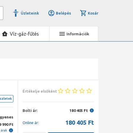
Üzleteink
Belépés
Kosár
Víz-gáz-fűtés
Információk
Értékelje elsőként
szletek
Bolti ár:
180 405 Ft
ngyenes
180 405
Ft
Online ár:
9 990 Ft
i árak