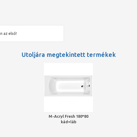
n az első!
Utoljára megtekintett termékek
M-Acryl Fresh 180*80
kád+láb