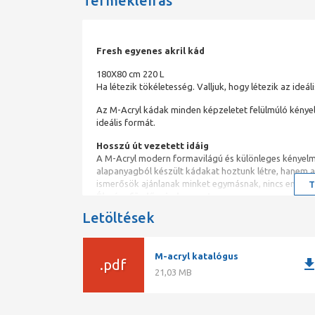
Termékleírás
Fresh egyenes akril kád
180X80 cm 220 L
Ha létezik tökéletesség. Valljuk, hogy létezik az ideá
Az M-Acryl kádak minden képzeletet felülmúló kényele
ideális formát.
Hosszú út vezetett idáig
A M-Acryl modern formavilágú és különleges kényelme
alapanyagból készült kádakat hoztunk létre, hanem a
ismerősök ajánlanak minket egymásnak, nincs ennél j
T
Élményfürdő mindennap!
Nem kell elutaznia, hogy egy drága wellness hétvégé
Letöltések
formájú és
méretű kádak között garantáltan megtalálja a fürdős
nagy az alapterülete.
M-acryl katalógus
downlo
.pdf
21,03 MB