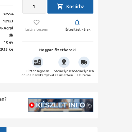
32594
12123
M-Acryl
Listára teszem
Értesítést kérek
db
10 év
29,15 kg
Hogyan fizethetek?
Biztonságosan
Személyesen
Személyesen
online bankkártyával
az üzletben
a futárnál
an?