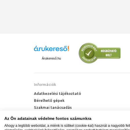
Árukereső.hu
Információk
Adatkezelési tájékoztató
Bérelhető gépek
Szakmai tanácsadás
Technik Cool Pro hőszivattyú tájékoztató
Az Ön adatainak védelme fontos számunkra
Milyen radiátort vegyek?
Ahogy a legtöbb weboldal, a miénk is sütiket (cookie-kat) használ a nagyobb fe
Hőszivattyú kalkulátor