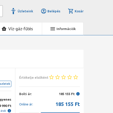
Üzleteink
Belépés
Kosár
Víz-gáz-fűtés
Információk
Értékelje elsőként
szletek
Bolti ár:
185 155 Ft
ngyenes
185 155
Ft
Online ár:
9 990 Ft
i árak