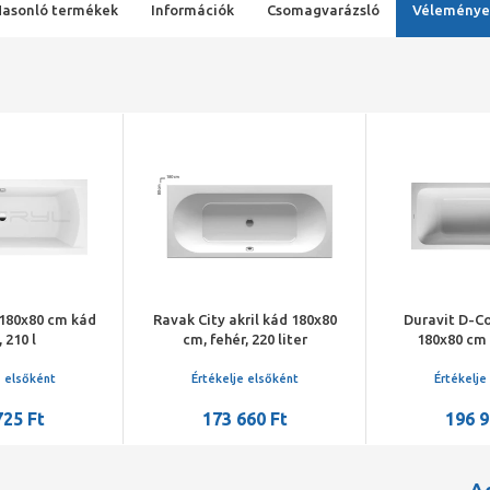
Hasonló termékek
Információk
Csomagvarázsló
Véleménye
180x80 cm kád
Ravak City akril kád 180x80
Duravit D-Co
 210 l
cm, fehér, 220 liter
180x80 cm
e elsőként
Értékelje elsőként
Értékelje
725 Ft
173 660 Ft
196 9