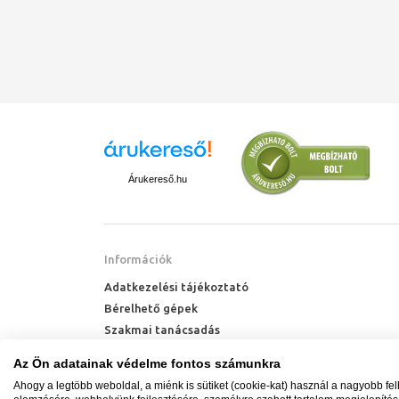
Árukereső.hu
Információk
Adatkezelési tájékoztató
Bérelhető gépek
Szakmai tanácsadás
Technik Cool Pro hőszivattyú tájékoztató
Az Ön adatainak védelme fontos számunkra
Milyen radiátort vegyek?
Ahogy a legtöbb weboldal, a miénk is sütiket (cookie-kat) használ a nagyobb fe
Hőszivattyú kalkulátor