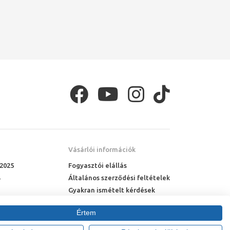
Vásárlói információk
 2025
Fogyasztói elállás
Általános szerződési feltételek
Gyakran ismételt kérdések
Online rendelés menete
Értem
Fizetési feltételek
Házhozszállítás