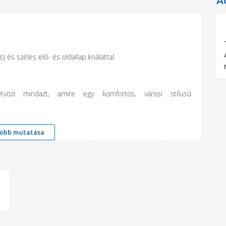
A
és széles elő- és oldallap knálattal.
vözi mindazt, amire egy komfortos, városi stílusú
öbb mutatása
 elkerülhetetlenül és magabiztosan vonzza a tekintetet.
szafogott eleganciát soha nem lehet megunni.
8 mm magas
ad
BVS2, CVS1, CVS2,