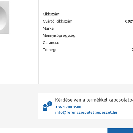
Cikkszám:
Gyártói cikkszám:
C92
Márka:
Mennyiségi egység:
Garancia:
Tömeg:
Kérdése van a termékkel kapcsolatb
+36 1 700 3500
info@ferencziepuletgepeszet.hu