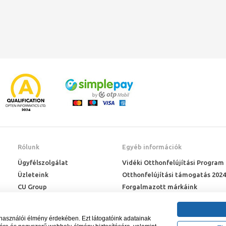
Rólunk
Egyéb információk
Ügyfélszolgálat
Vidéki Otthonfelújítási Program
Üzleteink
Otthonfelújítási támogatás 2024
CU Group
Forgalmazott márkáink
Rólunk
ÉMI engedélyek
Karrier
Letöltések
lhasználói élmény érdekében. Ezt látogatóink adatainak
Adatkezelési kérelem