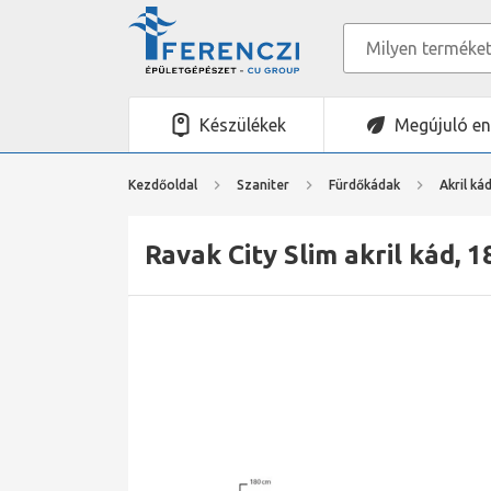
Készülékek
Megújuló en
Kezdőoldal
Szaniter
Fürdőkádak
Akril ká
Ravak City Slim akril kád, 1