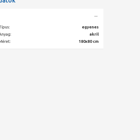
datok
Típus:
egyenes
Anyag:
akril
Méret:
180x80 cm