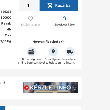
126278
1300000
Ravak
Listára teszem
Értesítést kérek
db
2 év
24,56 kg
Hogyan fizethetek?
Biztonságosan
Személyesen
Személyesen
online bankkártyával
az üzletben
a futárnál
an?