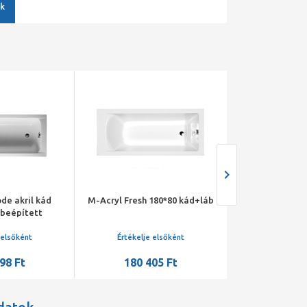
k
de akril kád
M-Acryl Fresh 180*80 kád+láb
M-Acryl Klara 
 beépített
 elsőként
Értékelje elsőként
Értékelje 
98 Ft
180 405 Ft
170 9