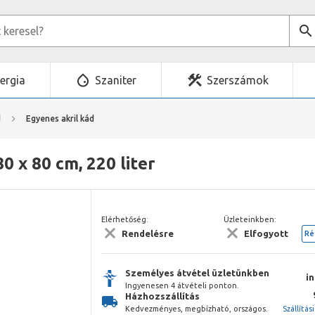
ergia
Szaniter
Szerszámok
d
Egyenes akril kád
80 x 80 cm, 220 liter
Elérhetőség:
Üzleteinkben:
Rendelésre
Elfogyott
Ré
Személyes átvétel üzletünkben
i
Ingyenesen 4 átvételi ponton.
Házhozszállítás
Kedvezményes, megbízható, országos.
Szállítás