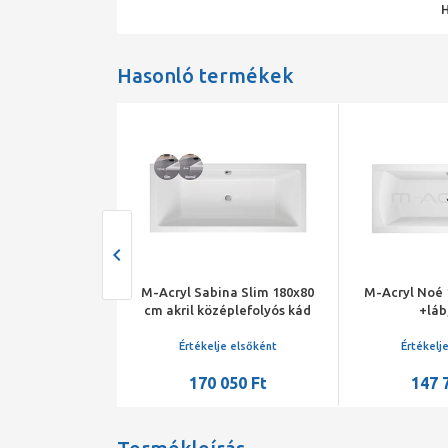
Hasonló termékek
 180*80 kád+láb
M-Acryl Sabina Slim 180x80
M-Acryl Noé 
cm akril középlefolyós kád
+láb,
kádlábbal és peremrögzítő
szettel
je elsőként
Értékelje elsőként
Értékelj
905 Ft
170 050 Ft
147 