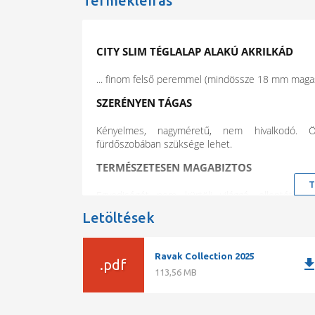
Termékleírás
CITY SLIM TÉGLALAP ALAKÚ AKRILKÁD
... finom felső peremmel (mindössze 18 mm magas) 
SZERÉNYEN TÁGAS
Kényelmes, nagyméretű, nem hivalkodó. Öt
fürdőszobában szüksége lehet.
TERMÉSZETESEN MAGABIZTOS
T
Egyediségét nem kürtöli világgá, ellentétben
A mértékletességet, a természetességet és a vis
Letöltések
Méret
: 180x80 cm
Alapanyag
: öntött akril
Ravak Collection 2025
Standard kivitel
: vékony felső perem, 1
downlo
.pdf
Merevítés
: LA - üvegszál
113,56 MB
Űrtartalom
: 220 l
Bruttó tömeg
: 24,56 kg
Kádparaván
: VS2, VS3, VS5, PVS1, BVS1, 