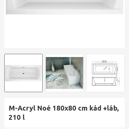
M-Acryl Noé 180x80 cm kád +láb,
210 l