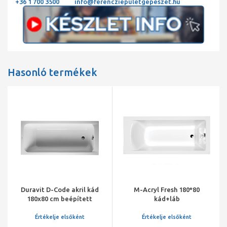
+36 1 700 3500
info@ferencziepuletgepeszet.hu
Hasonló termékek
Duravit D-Code akril kád
M-Acryl Fresh 180*80
180x80 cm beépített
kád+láb
Értékelje elsőként
Értékelje elsőként