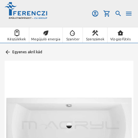
Készülékek
Megújuló energia
Szaniter
Szerszámok
Víz-gáz-fűtés
Egyenes akril kád