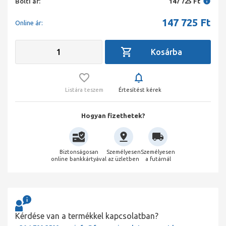
Bolti ár:
147 725 Ft
147 725
Ft
Online ár:
Listára teszem
Értesítést kérek
Hogyan fizethetek?
Biztonságosan
Személyesen
Személyesen
online bankkártyával
az üzletben
a futárnál
Kérdése van a termékkel kapcsolatban?