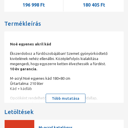
196 998 Ft
180 405 Ft
Termékleírás
Noé egyenes akril kád
Ékszerdoboz a fürdőszobájában! Szemet gyönyörködtető
kivitelének nehéz ellenállni. Középlefolyós kialakítása
megengedi, hogy egyszerre ketten élvezhessék a fürdést.
10 év garancia.
M-acryl Noé egyenes kád 180×80 cm
Űrtartalma: 210 liter
Kád + kádláb
Opcióként rendelhető: le- és túlfolyó, elő és oldallap,
Több mutatása
kádparaván, fejpárna
Letöltések
Az M-Acryl kádak minden képzeletet felülmúló kényelemmel
várják Önt is. Ismerje meg a lehetőségeket, válassza ki az ideális
formát.
M-acryl katalógus