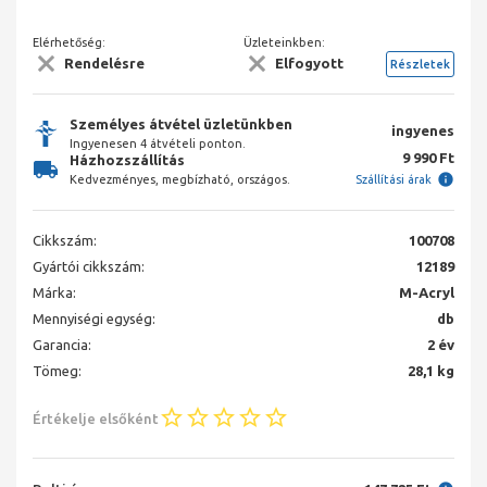
Elérhetőség:
Üzleteinkben:
Rendelésre
Elfogyott
Részletek
Személyes átvétel üzletünkben
ingyenes
Ingyenesen 4 átvételi ponton.
9 990 Ft
Házhozszállítás
Kedvezményes, megbízható, országos.
Szállítási árak
Cikkszám:
100708
Gyártói cikkszám:
12189
Márka:
M-Acryl
Mennyiségi egység:
db
Garancia:
2 év
Tömeg:
28,1 kg
Értékelje elsőként