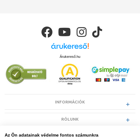
Árukereső.hu
INFORMÁCIÓK
RÓLUNK
Az Ön adatainak védelme fontos számunkra
EGYÉB INFORMÁCIÓK