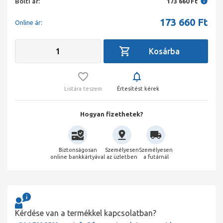
Bolti ár:
173 660 Ft
173 660
Ft
Online ár:
Listára teszem
Értesítést kérek
Hogyan fizethetek?
Biztonságosan
Személyesen
Személyesen
online bankkártyával
az üzletben
a futárnál
Kérdése van a termékkel kapcsolatban?