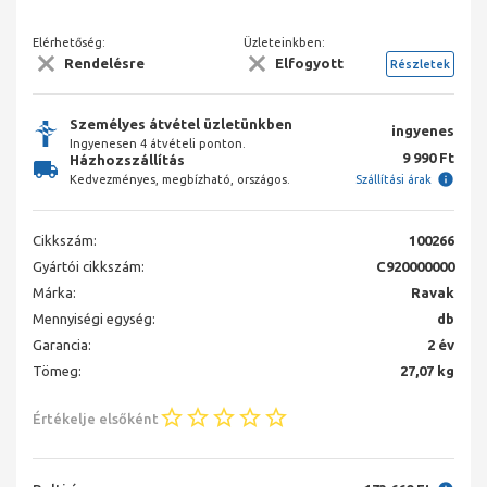
Elérhetőség:
Üzleteinkben:
Rendelésre
Elfogyott
Részletek
Személyes átvétel üzletünkben
ingyenes
Ingyenesen 4 átvételi ponton.
9 990 Ft
Házhozszállítás
Kedvezményes, megbízható, országos.
Szállítási árak
Cikkszám:
100266
Gyártói cikkszám:
C920000000
Márka:
Ravak
Mennyiségi egység:
db
Garancia:
2 év
Tömeg:
27,07 kg
Értékelje elsőként