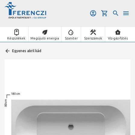
Készülékek
Megújuló energia
Szaniter
Szerszámok
Víz-gáz-fűtés
Egyenes akril kád