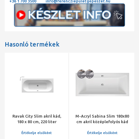
+36 1 700 3500
info@ferencziepuletgepeszet.hu
Hasonló termékek
Ravak City Slim akril kád,
M-Acryl Sabina Slim 180x80
180 x 80 cm, 220 liter
cm akril középlefolyós kád
kádlábbal és peremrögzítő
szettel
Értékelje elsőként
Értékelje elsőként