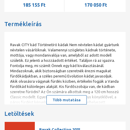
185 155 Ft
170 050 Ft
Termékleírás
Ravak CITY kád Történetíró kádak Nem névtelen kádat gyártunk
névtelen vásárlóknak. Valamennyi szögletes kádnak története,
mottója, vagy mondanivalója van, amelyből az adott modell
születik. Ez jelenti a hozzáadott értéket. Találjon rá az igazira.
Fontolja meg, mi számít Önnek egy kád kiválasztásánál.
Mindazoknak, akik biztonságban szeretnék érezni magukat
fürdőkádjukban, a széles peremű Evolution kádat javasoljuk.
Akik olvasásra vágynak fürdés közben, értékelni fogják a Vanda
fürdőkád különleges alakját. Kis fürdőszobája van, de kádban
szeretne fürödni? Az Ön számára alkottuk meg a 120 cm hosszú
Classic modellt. Egyes fürdőkádak ergonomikus könyöklővel, a
Több mutatása
páros fürdést kényelmesebbé tévő, középen elhelyezett
lefolyóval, egyedi tervezésű belső térrel és egyéb kiegészítőkkel
Letöltések
rendelkeznek, melyek kellemes ülést biztosítanak magasabb és
alacsonyabb vásárlóinknak egyaránt. A nagyobb kényelem
érdekében valamennyi kádhoz vásárolható egyedi kádfeltöltő a
túlfolyónál. A szögletes kádak többségét univerzális
Ravak Collection 2025