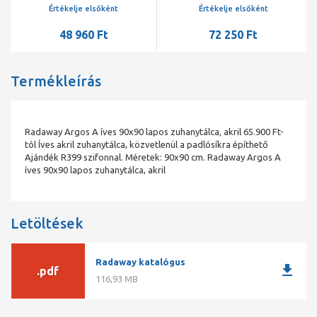
fehér
Értékelje elsőként
Értékelje elsőként
48 960 Ft
72 250 Ft
Termékleírás
Radaway Argos A íves 90x90 lapos zuhanytálca, akril 65.900 Ft-
tól Íves akril zuhanytálca, közvetlenül a padlósíkra építhető
Ajándék R399 szifonnal. Méretek: 90x90 cm. Radaway Argos A
íves 90x90 lapos zuhanytálca, akril
Letöltések
Radaway katalógus
download
.pdf
116,93 MB