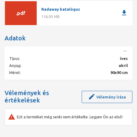
Radaway katalógus
download
.pdf
116,93 MB
Adatok
Típus:
íves
Anyag:
akril
Méret:
90x90 cm
Vélemények és
Vélemény írása
értékelések
Ezt a terméket még senki nem értékelte. Legyen Ön az első!