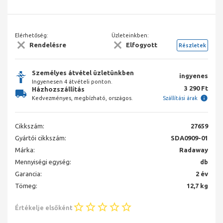
Elérhetőség:
Üzleteinkben:
Rendelésre
Elfogyott
Részletek
Személyes átvétel üzletünkben
ingyenes
Ingyenesen 4 átvételi ponton.
3 290 Ft
Házhozszállítás
Kedvezményes, megbízható, országos.
Szállítási árak
Cikkszám:
27659
Gyártói cikkszám:
SDA0909-01
Márka:
Radaway
Mennyiségi egység:
db
Garancia:
2 év
Tömeg:
12,7 kg
Értékelje elsőként