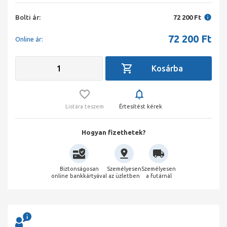
Bolti ár:
72 200 Ft
72 200
Ft
Online ár:
Listára teszem
Értesítést kérek
Hogyan fizethetek?
Biztonságosan
Személyesen
Személyesen
online bankkártyával
az üzletben
a futárnál