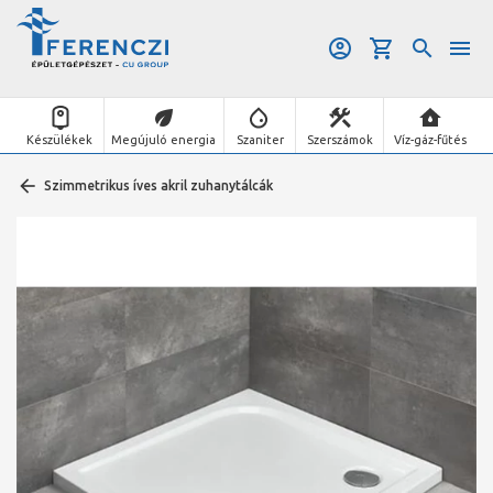
Készülékek
Megújuló energia
Szaniter
Szerszámok
Víz-gáz-fűtés
Szimmetrikus íves akril zuhanytálcák