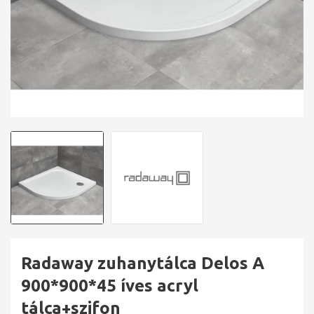
Radaway zuhanytálca Delos A
900*900*45 íves acryl
tálca+szifon