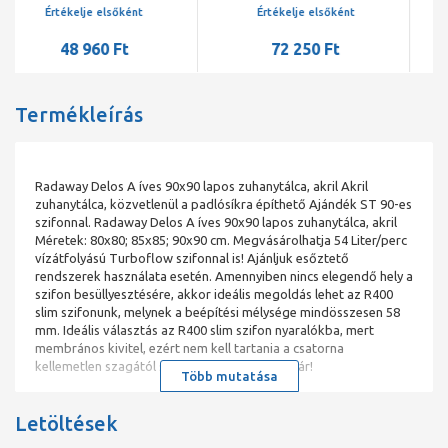
fehér
szifonnal, fehér
Értékelje elsőként
Értékelje elsőként
72 250 Ft
77 350 Ft
Termékleírás
Radaway Delos A íves 90x90 lapos zuhanytálca, akril Akril
zuhanytálca, közvetlenül a padlósíkra építhető Ajándék ST 90-es
szifonnal. Radaway Delos A íves 90x90 lapos zuhanytálca, akril
Méretek: 80x80; 85x85; 90x90 cm. Megvásárolhatja 54 Liter/perc
vízátfolyású Turboflow szifonnal is! Ajánljuk esőztető
rendszerek használata esetén. Amennyiben nincs elegendő hely a
szifon besüllyesztésére, akkor ideális megoldás lehet az R400
slim szifonunk, melynek a beépítési mélysége mindösszesen 58
mm. Ideális választás az R400 slim szifon nyaralókba, mert
membrános kivitel, ezért nem kell tartania a csatorna
kellemetlen szagától sem, ha kiszárad a bűzzár!
Több mutatása
Letöltések