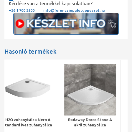
Kérdése van a termékkel kapcsolatban?
+36 1 700 3500
info@ferencziepuletgepeszet.hu
Hasonló termékek
Radaway Doros Stone A
Radaway Doros Stone A
akril zuhanytálca
íves akril zuhanytálca
900x900x45 mm, szifonnal,
előlappal, 900x900x115