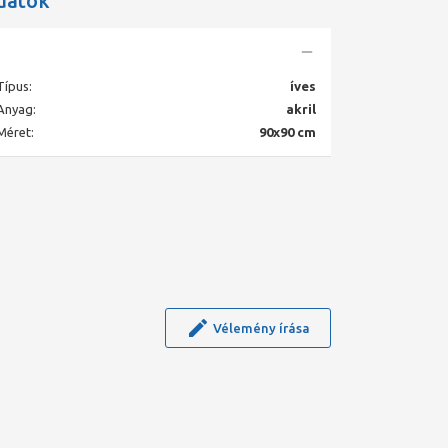
datok
Típus:
íves
Anyag:
akril
Méret:
90x90 cm
Vélemény írása