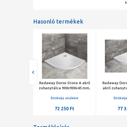
Hasonló termékek
tálca Nero A
Radaway Doros Stone A akril
Radaway Doro
es zuhanytálca
zuhanytálca 900x900x45 mm,
akril zuhanyt
 szifonnal
szifonnal, fehér
900x900x115 s
je elsőként
Értékelje elsőként
Értékelj
960 Ft
72 250 Ft
77 3