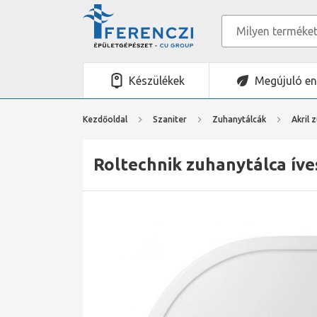
Készülékek
Megújuló en
Kezdőoldal
Szaniter
Zuhanytálcák
Akril 
Roltechnik zuhanytálca íve