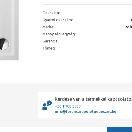
Cikkszám:
Gyártói cikkszám:
Márka:
Rol
Mennyiségi egység:
Garancia:
Tömeg:
Kérdése van a termékkel kapcsolatb
+36 1 700 3500
info@ferencziepuletgepeszet.hu