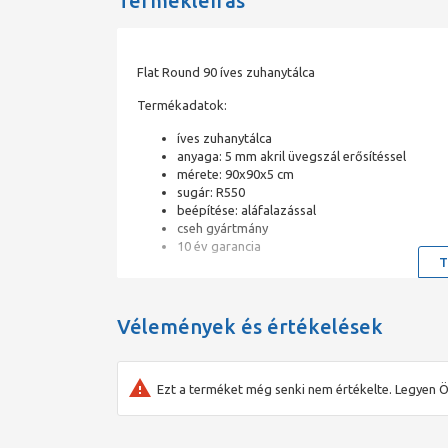
Termékleírás
Flat Round 90 íves zuhanytálca
Termékadatok:
íves zuhanytálca
anyaga: 5 mm akril üvegszál erősítéssel
mérete: 90x90x5 cm
sugár: R550
beépítése: aláfalazással
cseh gyártmány
10 év garancia
T
Vélemények és értékelések
Ezt a terméket még senki nem értékelte. Legyen Ö