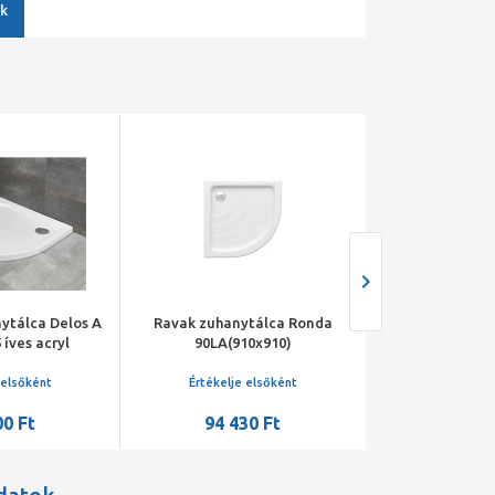
k
ytálca Delos A
Ravak zuhanytálca Ronda
H2O zuhanyt
 íves acryl
90LA(910x910)
standard íves
szifon
90x90x14 s
 elsőként
Értékelje elsőként
Értékelje 
00 Ft
94 430 Ft
48 96