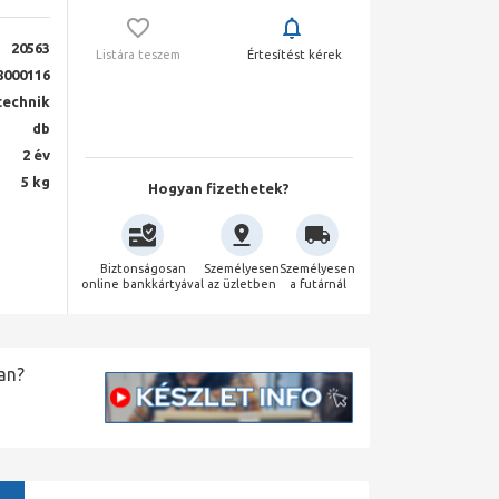
20563
Listára teszem
Értesítést kérek
8000116
technik
db
2 év
5 kg
Hogyan fizethetek?
Biztonságosan
Személyesen
Személyesen
online bankkártyával
az üzletben
a futárnál
an?