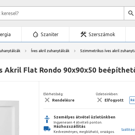
ergia
Szaniter
Szerszámok
zuhanytálcák
Íves akril zuhanytálcák
Szimmetrikus íves akril zuhanyt
s Akril Flat Rondo 90x90x50 beépíthet
Elérhetőség:
Üzleteinkben:
Rendelésre
Elfogyott
Ré
Személyes átvétel üzletünkben
Ingyenesen 4 átvételi ponton.
Házhozszállítás
Szállítás
Kedvezményes, megbízható, országos.