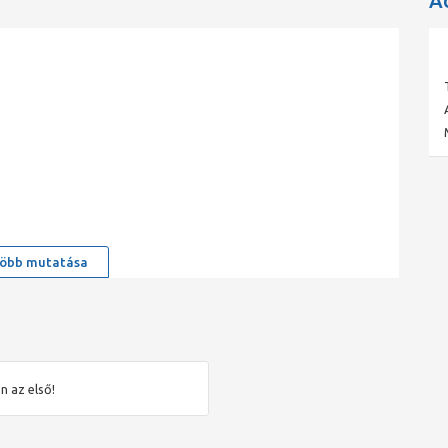
A
öbb mutatása
n az első!