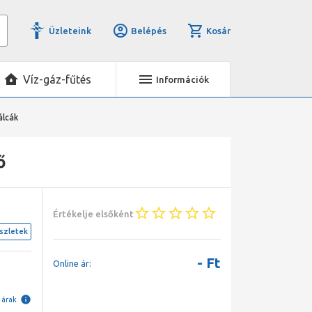
Üzleteink
Belépés
Kosár
Víz-gáz-fűtés
Információk
álcák
ő
Értékelje elsőként
szletek
-
Ft
Online ár:
i árak