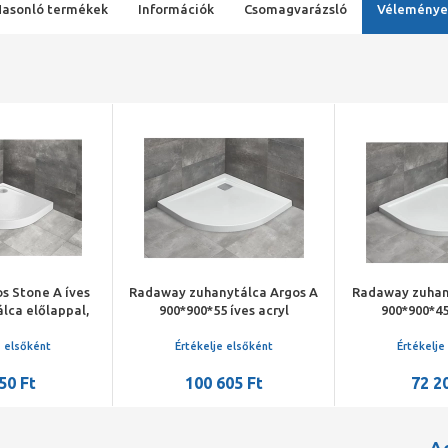
Hasonló termékek
Információk
Csomagvarázsló
Véleménye
s Stone A íves
Radaway zuhanytálca Argos A
Radaway zuhan
álca előlappal,
900*900*55 íves acryl
900*900*45
zifonnal, fehér
tálca+szifon
tálca+
e elsőként
Értékelje elsőként
Értékelje
50 Ft
100 605 Ft
72 2