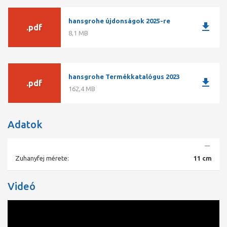
hansgrohe újdonságok 2025-re
download
.pdf
8,1 MB
hansgrohe Termékkatalógus 2023
download
.pdf
162,4 MB
Adatok
Zuhanyfej mérete:
11 cm
Videó