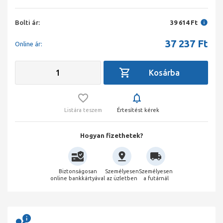
Bolti ár:
39 614 Ft
37 237
Ft
Online ár:
Listára teszem
Értesítést kérek
Hogyan fizethetek?
Biztonságosan
Személyesen
Személyesen
online bankkártyával
az üzletben
a futárnál