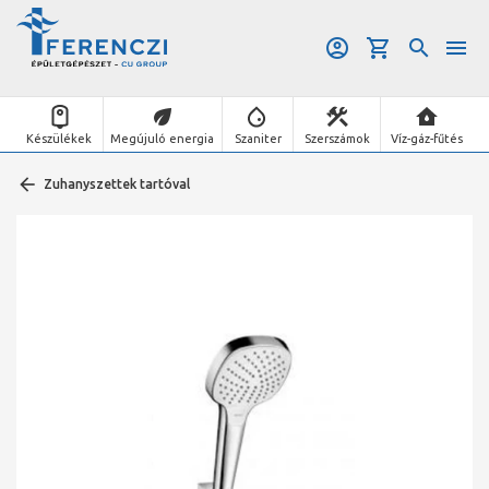
Készülékek
Megújuló energia
Szaniter
Szerszámok
Víz-gáz-fűtés
Zuhanyszettek tartóval