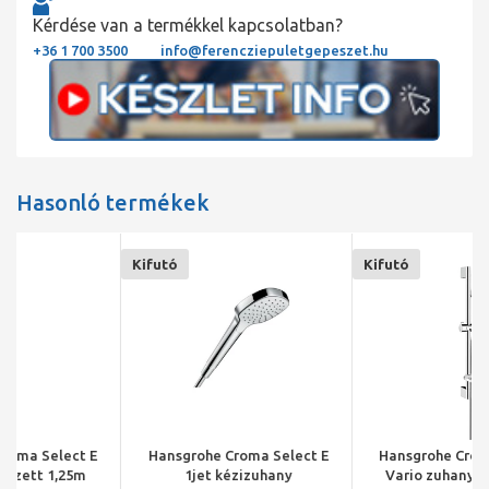
Kérdése van a termékkel kapcsolatban?
+36 1 700 3500
info@ferencziepuletgepeszet.hu
Hasonló termékek
Kifutó
Kifutó
Hansgrohe Croma Select E
Hansgrohe Croma Select E
1jet kézizuhany
Vario zuhanyszett 0,65m