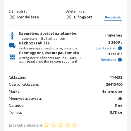
Elérhetőség:
Üzleteinkben:
Rendelésre
Elfogyott
Részletek
Személyes átvétel üzletünkben
ingyenes
Ingyenesen 4 átvételi ponton.
2 290 Ft
Házhozszállítás
Kedvezményes, megbízható, országos.
Szállítási árak
Csomagpont, csomagautomata
1 090 Ft
Országszerte többezer MPL és FOXPOST
Részletek
csomagautomatába és csomagpontra!
Cikkszám:
114632
Gyártói cikkszám:
26413400
Márka:
Hansgrohe
Mennyiségi egység:
db
Garancia:
5 év
Tömeg:
0,78 kg
Értékelje elsőként