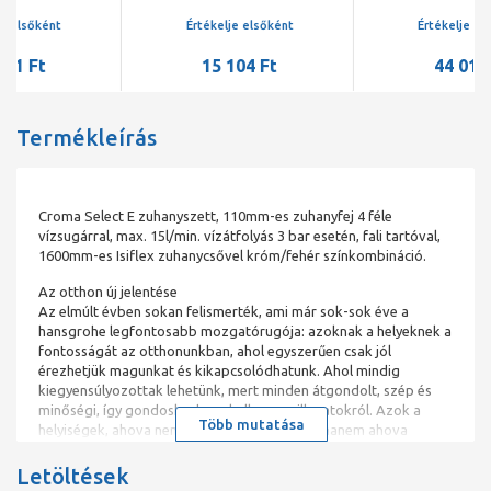
Casetta szappantartóval
Értékelje elsőként
Értékelje elsőként
15 104 Ft
44 012 Ft
Termékleírás
Croma Select E zuhanyszett, 110mm-es zuhanyfej 4 féle
vízsugárral, max. 15l/min. vízátfolyás 3 bar esetén, fali tartóval,
1600mm-es Isiflex zuhanycsővel króm/fehér színkombináció.
Az otthon új jelentése
Az elmúlt évben sokan felismerték, ami már sok-sok éve a
hansgrohe legfontosabb mozgatórugója: azoknak a helyeknek a
fontosságát az otthonunkban, ahol egyszerűen csak jól
érezhetjük magunkat és kikapcsolódhatunk. Ahol mindig
kiegyensúlyozottak lehetünk, mert minden átgondolt, szép és
minőségi, így gondoskodva a kellemes pillanatokról. Azok a
Több mutatása
helyiségek, ahova nem visszavonulnunk kell, hanem ahova
visszavonulni akarunk. Számunkra ez annak megerősítése, hogy
jó úton járunk. Mindig támogatjuk Önt, a digitális és a valós
Letöltések
életben egyaránt, és ez a jövőben is így marad.