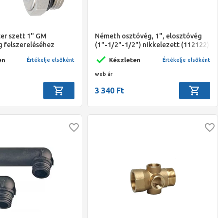
er szett 1" GM
Németh osztóvég, 1", elosztóvég
g felszereléséhez
(1"-1/2"-1/2") nikkelezett (112122)
en
Készleten
Értékelje elsőként
Értékelje elsőként
web ár
3 340 Ft