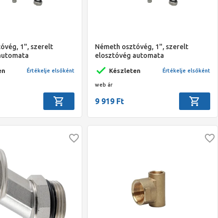
vég, 1", szerelt
Németh osztóvég, 1", szerelt
automata
elosztóvég automata
el nikkelezett kék
légtelenítővel nikkelezett piros
en
Készleten
Értékelje elsőként
Értékelje elsőként
fogantyúval
web ár
9 919 Ft