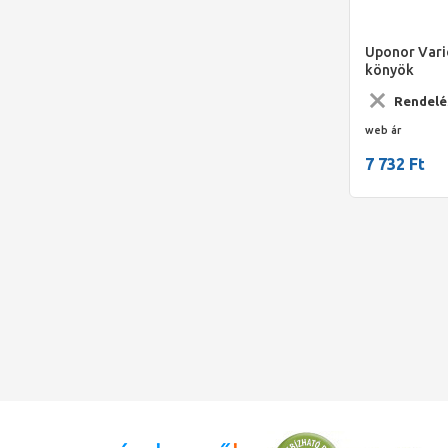
Uponor Vari
könyök
Rendelé
web ár
7 732 Ft