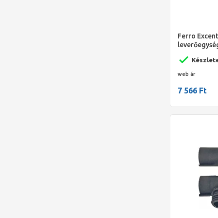
Ferro Excent
leverőegysé
Készlet
web ár
7 566 Ft