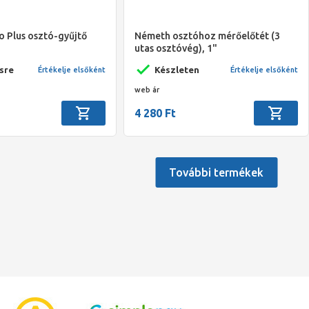
o Plus osztó-gyűjtő
Németh osztóhoz mérőelőtét (3
utas osztóvég), 1"
sre
Készleten
Értékelje elsőként
Értékelje elsőként
web ár
4 280 Ft
További termékek