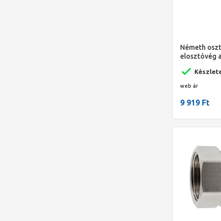
Németh osztó
elosztóvég 
légtelenítőv
Készlet
fogantyúval
web ár
9 919 Ft