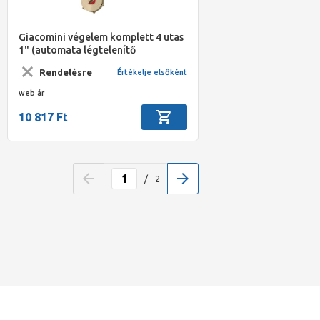
Giacomini végelem komplett 4 utas
1" (automata légtelenítő
kazántöltő-ürítő)
Rendelésre
Értékelje elsőként
web ár
10 817 Ft
/
2