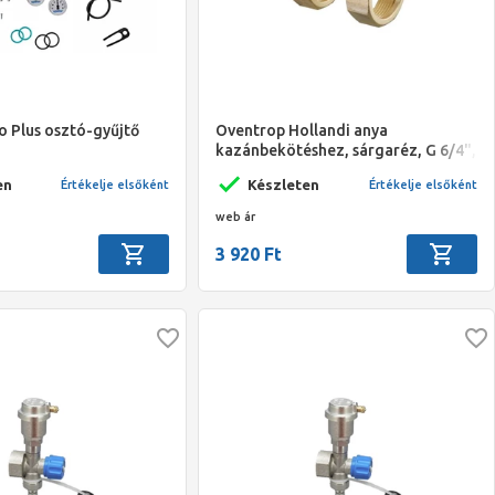
o Plus osztó-gyűjtő
Oventrop Hollandi anya
kazánbekötéshez, sárgaréz, G 6/4",
párban
en
Készleten
Értékelje elsőként
Értékelje elsőként
web ár
3 920 Ft