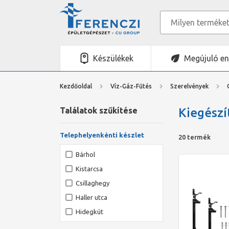
Készülékek
Megújuló en
Kezdőoldal
Víz-Gáz-Fűtés
Szerelvények
Találatok szűkítése
Kiegészí
Telephelyenkénti készlet
20 termék
Bárhol
Kistarcsa
Csillaghegy
Haller utca
Hidegkút