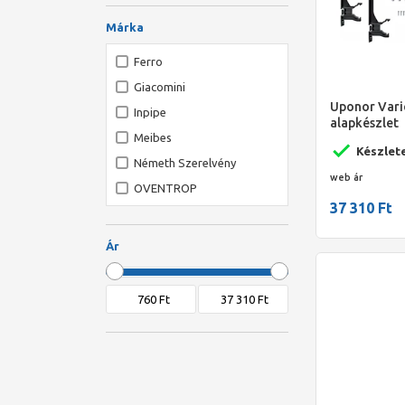
Márka
Ferro
Giacomini
Uponor Vari
Inpipe
alapkészlet
Meibes
Készlet
Németh Szerelvény
web ár
OVENTROP
37 310 Ft
Uponor
Ár