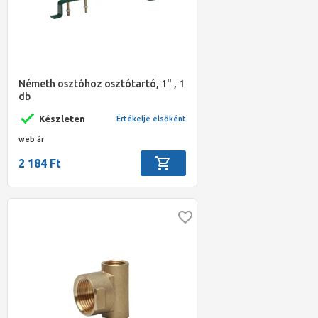
Németh osztóhoz osztótartó, 1" , 1
db
Készleten
Értékelje elsőként
web ár
2 184 Ft