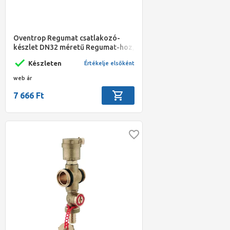
Oventrop Regumat csatlakozó-
készlet DN32 méretű Regumat-hoz,
G 2" hollandi (2 db)
Készleten
Értékelje elsőként
web ár
7 666 Ft